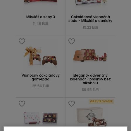
Mikuláš a soby 3
Čokoládová vianočná
sada - Mikuláš a darčeky
11.46 EUR
19.22 EUR
Vianočný čokoládový
Elegantý adventný
gamepad
kalendár - pralinky bez
alkoholu
25.66 EUR
89.95 EUR
GRAVÍROVANIE