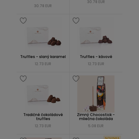
30.78 EUR
30.78 EUR
Truffles - slaný karamel
Truffles - kávové
12.73 EUR
12.73 EUR
Tradičné čokoládové
Zimný Chocostick -
truffles
mliečna čokoláda
12.73 EUR
5.08 EUR
NOVINKA