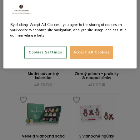
Vianočné neapolitánky
Čokoládová motorka v
- Mikulášovia,
krabičke
stromčeky a hviezdy
38.48 EUR
11.46 EUR
By clicking “Accept All Cookies”, you agree to the storing of cookies on
your device to enhance site navigation, analyze site usage, and assist in
NOVINKA
our marketing efforts.
Cookies Settings
Accept All Cookies
Modrý adventný
Zimný príbeh - pralinky
kalendár
& neapolitánky
46.25 EUR
41.08 EUR
Veselá Vianočná sada
3 vianočné figúrky