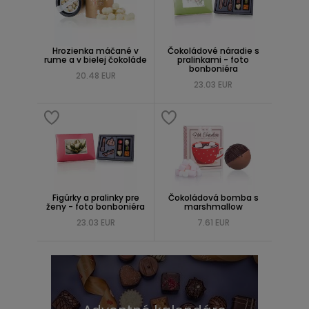
Hrozienka máčané v
Čokoládové náradie s
rume a v bielej čokoláde
pralinkami - foto
bonboniéra
20.48 EUR
23.03 EUR
Figúrky a pralinky pre
Čokoládová bomba s
ženy - foto bonboniéra
marshmallow
23.03 EUR
7.61 EUR