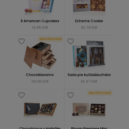
8 American Cupcakes
Extreme Cookie
14.05 EUR
30.78 EUR
GRAVÍROVANIE
ChocoMassimo
Sada pre kutila&kuchára
102.83 EUR
33.47 EUR
GRAVÍROVANIE
Chocolicious v krabičke
Bloom Premiere Mini