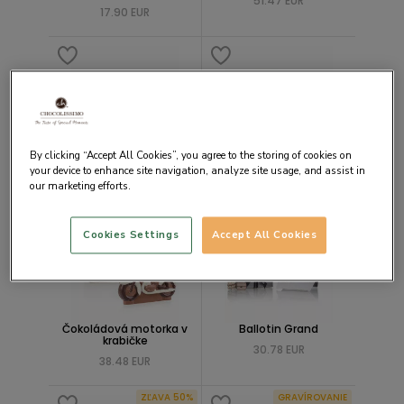
51.47 EUR
17.90 EUR
By clicking “Accept All Cookies”, you agree to the storing of cookies on
Super Woman
Super Man
your device to enhance site navigation, analyze site usage, and assist in
12.78 EUR
16.63 EUR
our marketing efforts.
GRAVÍROVANIE
Cookies Settings
Accept All Cookies
Čokoládová motorka v
Ballotin Grand
krabičke
30.78 EUR
38.48 EUR
ZĽAVA 50%
GRAVÍROVANIE