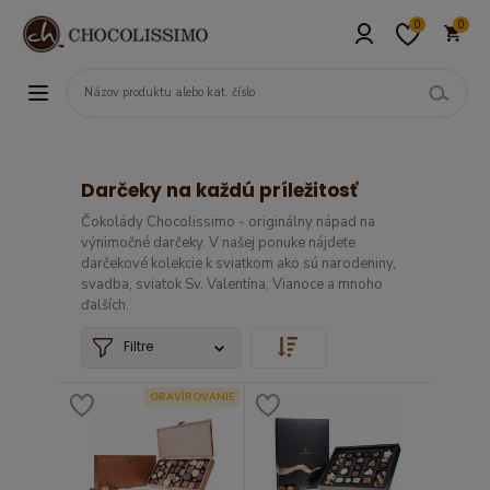
0
0
Darčeky na každú príležitosť
Čokolády Chocolissimo - originálny nápad na
výnimočné darčeky. V našej ponuke nájdete
darčekové kolekcie k sviatkom ako sú narodeniny,
svadba, sviatok Sv. Valentína, Vianoce a mnoho
ďalších.
Filtre
GRAVÍROVANIE