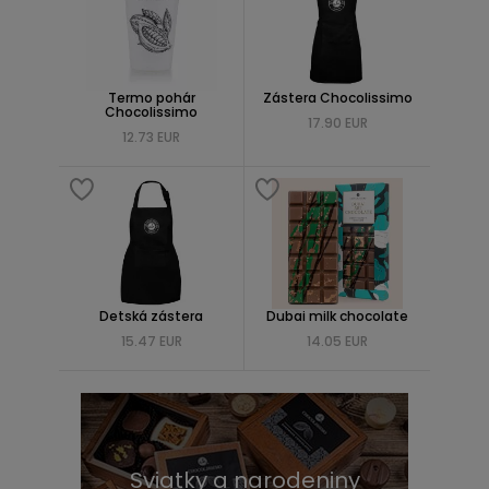
Termo pohár
Zástera Chocolissimo
Chocolissimo
17.90 EUR
12.73 EUR
Detská zástera
Dubai milk chocolate
15.47 EUR
14.05 EUR
Sviatky a narodeniny