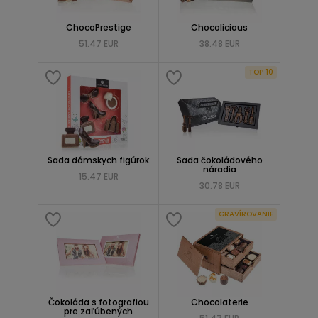
ChocoPrestige
Chocolicious
51.47 EUR
38.48 EUR
TOP 10
Sada dámskych figúrok
Sada čokoládového
náradia
15.47 EUR
30.78 EUR
GRAVÍROVANIE
Čokoláda s fotografiou
Chocolaterie
pre zaľúbených