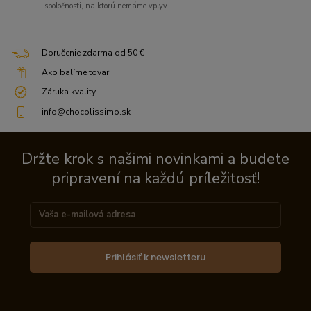
spoločnosti, na ktorú nemáme vplyv.
Doručenie zdarma od 50 €
Ako balíme tovar
Záruka kvality
info@chocolissimo.sk
Držte krok s našimi novinkami a budete
pripravení na každú príležitosť!
Prihlásiť k newsletteru