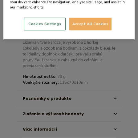
your device to enhance site navigation, analyze site usage, and assist in
our marketing efforts.
Cookies Settings
Accept All Cookies
Opis produktu
Lízanka v tvare srdca je vyrobená z horkej
čokolády a ozdobená bodkami z čokolády bielej. Je
to ideálny doplnok k darčeku pre vašu drahú
polovičku. Lízanka je zabalená do celofánu a
previazaná stužkou.
Hmotnosť netto
: 20 g
Vonkajšie rozmery:
115x70x10mm
Poznámky o produkte
Zloženie a výživové hodnoty
Viac informácií