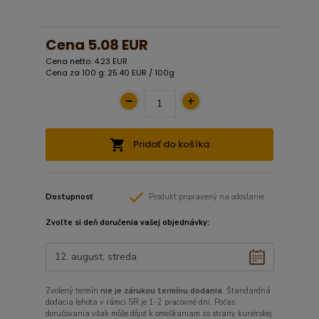
Cena
5.08 EUR
Cena netto: 4.23 EUR
Cena za 100 g: 25.40 EUR / 100g
Pridať do košíka
Dostupnosť
Produkt pripravený na odoslanie
Zvoľte si deň doručenia vašej objednávky:
Zvolený termín
nie je zárukou termínu dodania
. Štandardná
dodacia lehota v rámci SR je 1-2 pracovné dni. Počas
doručovania však môže dôjsť k omeškaniam zo strany kuriérskej