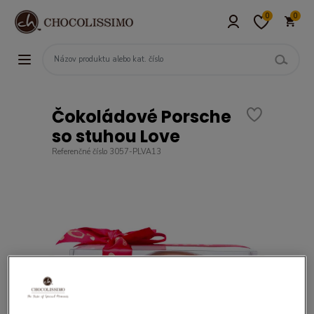
0
0
Čokoládové Porsche
so stuhou Love
Referenčné číslo 3057-PLVA13