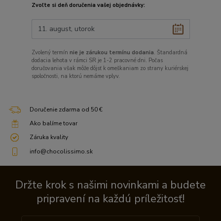
Zvoľte si deň doručenia vašej objednávky:
Zvolený termín
nie je zárukou termínu dodania
. Štandardná
dodacia lehota v rámci SR je 1-2 pracovné dni. Počas
doručovania však môže dôjsť k omeškaniam zo strany kuriérskej
spoločnosti, na ktorú nemáme vplyv.
Doručenie zdarma od 50 €
Ako balíme tovar
Záruka kvality
info@chocolissimo.sk
Držte krok s našimi novinkami a budete
pripravení na každú príležitosť!