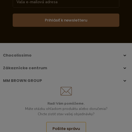
Prihlásiť k newsletteru
Chocolissimo
Zákaznícke centrum
MM BROWN GROUP
Radi Vám pomôžeme.​
Máte otázku ohľadom produktu alebo doručenia?
Chcte zistiť stav vašej objednávky?
Pošlite správu