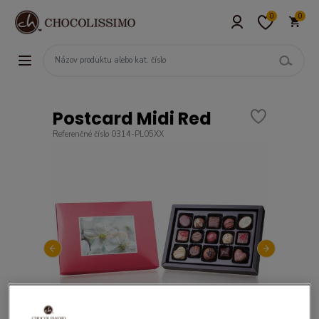
0
0
Postcard Midi Red
Referenčné číslo 0314-PL05XX