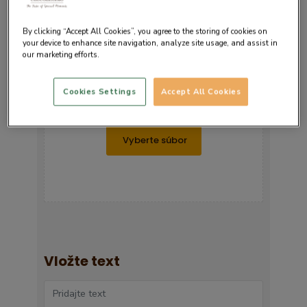
By clicking “Accept All Cookies”, you agree to the storing of cookies on
your device to enhance site navigation, analyze site usage, and assist in
Nahrajte fotografiu
our marketing efforts.
Presuňte obrázok tu
Cookies Settings
Accept All Cookies
alebo
Vložte text