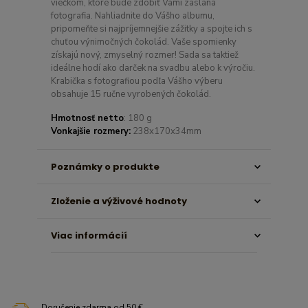
viečkom, ktoré bude zdobiť Vami zaslaná
fotografia. Nahliadnite do Vášho albumu,
pripomeňte si najpríjemnejšie zážitky a spojte ich s
chuťou výnimočných čokolád. Vaše spomienky
získajú nový, zmyselný rozmer! Sada sa taktiež
ideálne hodí ako darček na svadbu alebo k výročiu.
Krabička s fotografiou podľa Vášho výberu
obsahuje 15 ručne vyrobených čokolád.
Hmotnosť netto
: 180 g
Vonkajšie rozmery:
238x170x34mm
Poznámky o produkte
Zloženie a výživové hodnoty
Viac informácií
Doručenie zdarma od 50 €