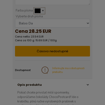
Farba písma
▼
Vyberte druh písma
Cena
28.25 EUR
Cena netto: 23.54 EUR
Cena za 100 g: 15.69 EUR / 100g
Časovo nedostupné
Informujte ma o dostupnosti
Dostupnosť
produktu
Opis produktu
Pokiaľ chcete privolať milé spomienky,
odporúčame čokolády ChocoPostcard! Ide o
krabičku, plnú ručne vyrobených praliniek s