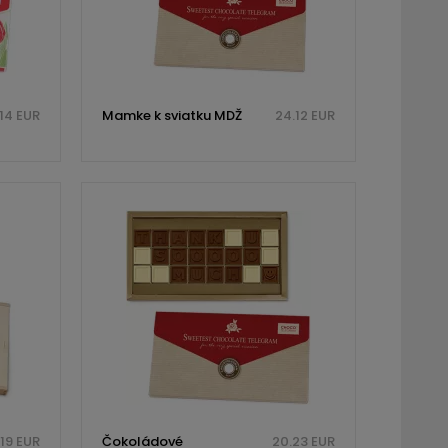
14 EUR
Mamke k sviatku MDŽ
24.12 EUR
.19 EUR
Čokoládové
20.23 EUR