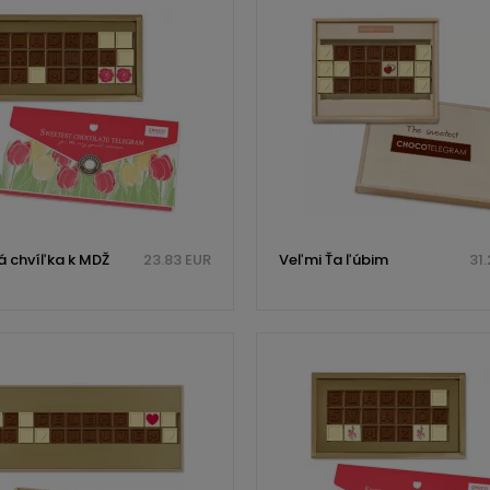
á chvíľka k MDŽ
23.83 EUR
Veľmi Ťa ľúbim
31