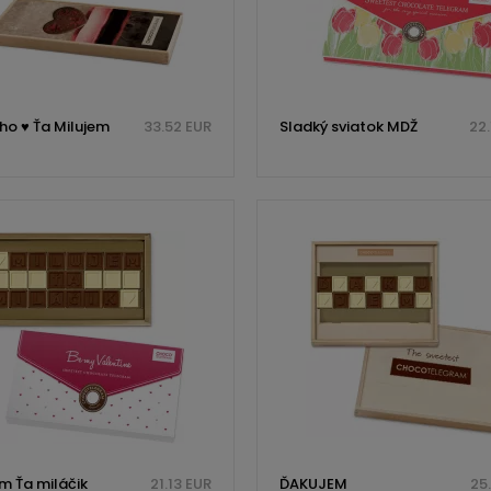
ho ♥ Ťa Milujem
33.52 EUR
Sladký sviatok MDŽ
22.
m Ťa miláčik
21.13 EUR
ĎAKUJEM
25