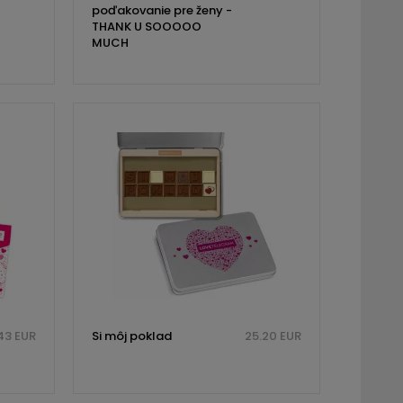
poďakovanie pre ženy -
THANK U SOOOOO
MUCH
43 EUR
Si môj poklad
25.20 EUR