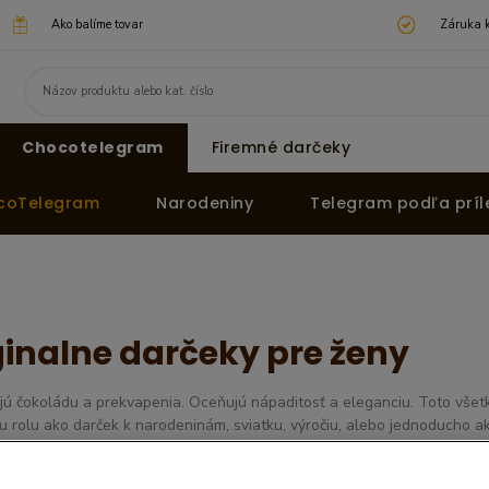
Ako balíme tovar
Záruka k
Chocotelegram
Firemné darčeky
ocoTelegram
Narodeniny
Telegram podľa príle
ginalne darčeky pre ženy
jú čokoládu a prekvapenia. Oceňujú nápaditosť a eleganciu. Toto všet
ju rolu ako darček k narodeninám, sviatku, výročiu, alebo jednoducho 