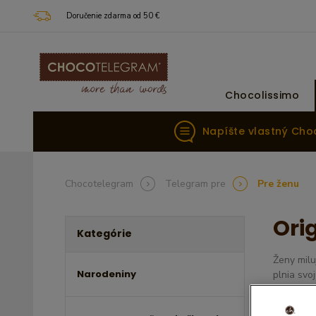
Doručenie zdarma od 50 €
Chocolissimo
Napíšte vlastný Ch
Chocotelegram
Telegram pre
Pre ženu
Ori
Kategórie
Ženy milu
Narodeniny
plnia svo