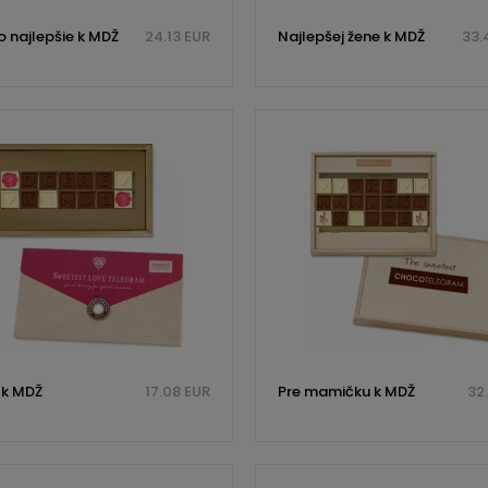
o najlepšie k MDŽ
24.13 EUR
Najlepšej žene k MDŽ
33.
 k MDŽ
17.08 EUR
Pre mamičku k MDŽ
32