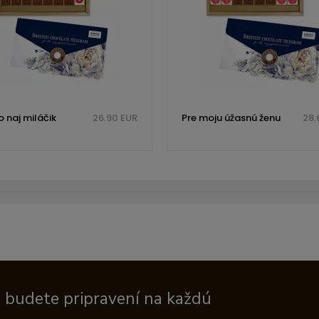
 naj miláčik
26.90 EUR
Pre moju úžasnú ženu
28.
a budete pripravení na každú