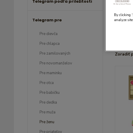
Telegram podľa príležitosti
Pr
By clicking 
Telegram pre
analyze site
Pre dievča
Pre chlapca
Pre zamilovaných
Zoradiť 
Pre novomanželov
Pre maminku
Pre otca
Pre babičku
Pre dedka
Pre muža
Pre ženu
Pre priateľov