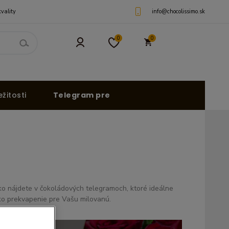
vality
info@chocolissimo.sk
0
0
žitosti
Telegram pre
ko nájdete v čokoládových telegramoch, ktoré ideálne
ako prekvapenie pre Vašu milovanú.