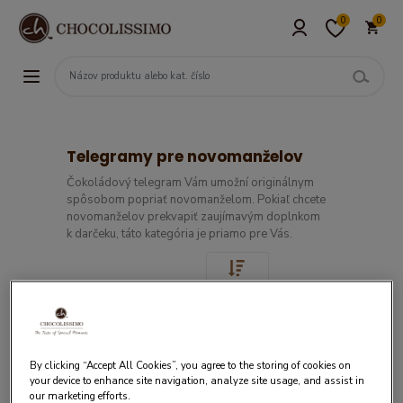
0
0
Telegramy pre novomanželov
Čokoládový telegram Vám umožní originálnym
spôsobom popriať novomanželom. Pokiaľ chcete
novomanželov prekvapiť zaujímavým doplnkom
k darčeku, táto kategória je priamo pre Vás.
By clicking “Accept All Cookies”, you agree to the storing of cookies on
your device to enhance site navigation, analyze site usage, and assist in
our marketing efforts.