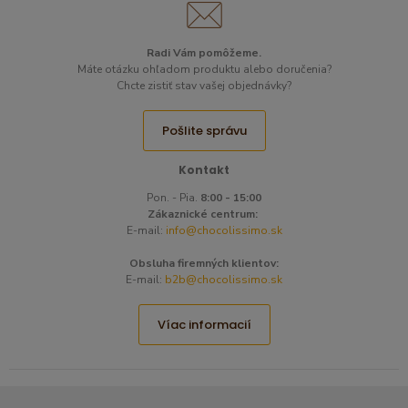
Radi Vám pomôžeme.​
Máte otázku ohľadom produktu alebo doručenia?
Chcte zistiť stav vašej objednávky?
Pošlite správu
Kontakt
Pon. - Pia.
8:00 - 15:00
Zákaznické centrum:
E-mail:
info@chocolissimo.sk
Obsluha firemných klientov:
E-mail:
b2b@chocolissimo.sk
Víac informacií