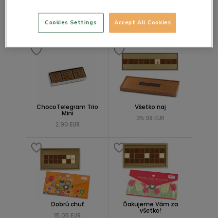
Všetko čo ♥najsladšie♥
Všetko najlepšie
novomanželom
novomanželom
Cookies Settings
Accept All Cookies
39.74 EUR
39.73 EUR
ChocoTelegram Trio
Všetko naj
Mini
25.98 EUR
2.90 EUR
Dobrú chuť
Ďakujeme Vám za
všetko!
15.05 EUR