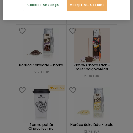
Cookies Settings
Accept All Cookies
Čokoládová bomba s
Horúca čokoláda -
marshmallow
mliečna
7.61 EUR
12.73 EUR
Horúca čokoláda - horká
Zimný Chocostick -
mliečna čokoláda
12.73 EUR
5.08 EUR
NOVINKA
Termo pohár
Horúca čokoláda - biela
Chocolissimo
12.73 EUR