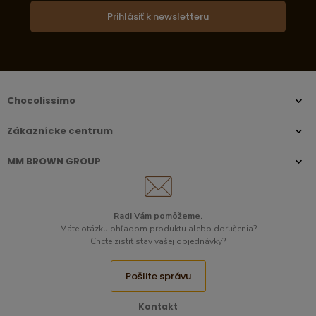
Prihlásiť k newsletteru
Chocolissimo
Zákaznícke centrum
MM BROWN GROUP
Radi Vám pomôžeme.​
Máte otázku ohľadom produktu alebo doručenia?
Chcte zistiť stav vašej objednávky?
Pošlite správu
Kontakt