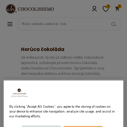
0
0
Horúca čokoláda
Ak máte pocit, že ste už odkryli všetky čokoládové
tajomstvá, ochutnajte prosím horúcu čokoládu
alebo fondue od Chocolissimo. Spríjemnite si svoj
deň neopakovateľnou arómou horúcej čokolády.
Filtre
By clicking “Accept All Cookies”, you agree to the storing of cookies on
your device to enhance site navigation, analyze site usage, and assist in
our marketing efforts.