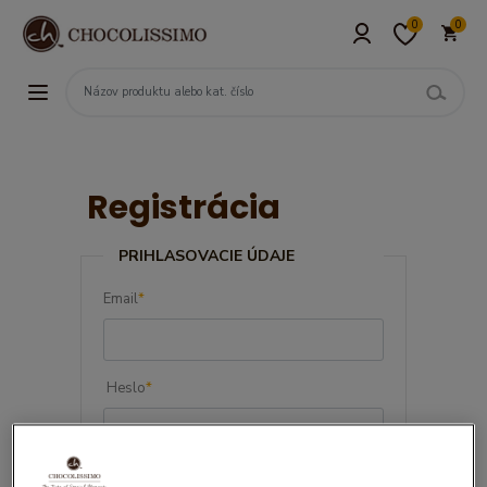
0
0
Registrácia
PRIHLASOVACIE ÚDAJE
Email
*
Heslo
*
Potvrďte heslo
*