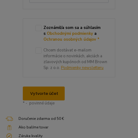
Zoznámil/a som sa a súhlasím
s
Obchodnými podmienky
a
Ochranou osobných údajov
*
Chcem dostávať e-mailom
informácie o novinkách, akciách a
zľavových kupónoch od MM Brown
Sp. z o.o.
Podmienky newsletteru
Vytvorte účet
* - povinné údaje
Doručenie zdarma od 50 €
Ako balíme tovar
Záruka kvality