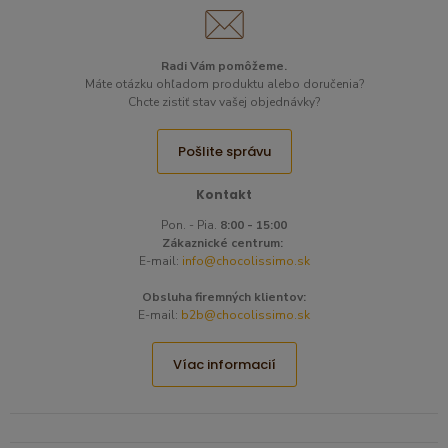
Radi Vám pomôžeme.​
Máte otázku ohľadom produktu alebo doručenia?
Chcte zistiť stav vašej objednávky?
Pošlite správu
Kontakt
Pon. - Pia.
8:00 - 15:00
Zákaznické centrum:
E-mail:
info@chocolissimo.sk
Obsluha firemných klientov:
E-mail:
b2b@chocolissimo.sk
Víac informacií