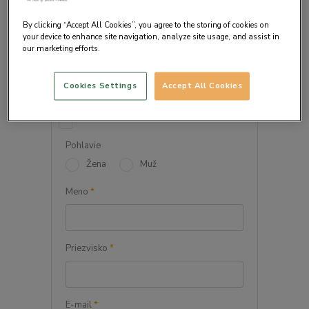
By clicking “Accept All Cookies”, you agree to the storing of cookies on
your device to enhance site navigation, analyze site usage, and assist in
our marketing efforts.
VAŠE OSOBNÉ ÚDAJE
Cookies Settings
Accept All Cookies
Firma
Pohlavie
Žena
Muž
Meno
*
Priezvisko
*
E-mail
*