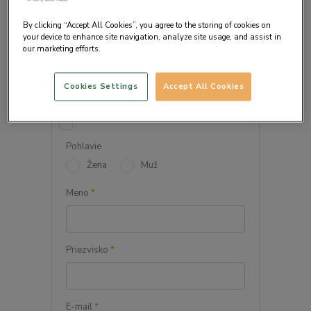
By clicking “Accept All Cookies”, you agree to the storing of cookies on
your device to enhance site navigation, analyze site usage, and assist in
our marketing efforts.
VAŠE OSOBNÉ ÚDAJE
Cookies Settings
Accept All Cookies
Firma
Pohlavie
Žena
Muž
Meno
*
Priezvisko
*
E-mail
*