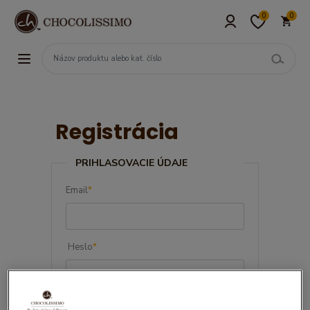
0
0
Registrácia
PRIHLASOVACIE ÚDAJE
Email
*
Heslo
*
Potvrďte heslo
*