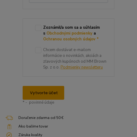
Zoznámil/a som sa a súhlasím
s
Obchodnými podmienky
a
Ochranou osobných údajov
*
Chcem dostávať e-mailom
informácie o novinkách, akciách a
zľavových kupónoch od MM Brown
Sp. z o.o.
Podmienky newsletteru
Vytvorte účet
* - povinné údaje
Doručenie zdarma od 50 €
Ako balíme tovar
Záruka kvality