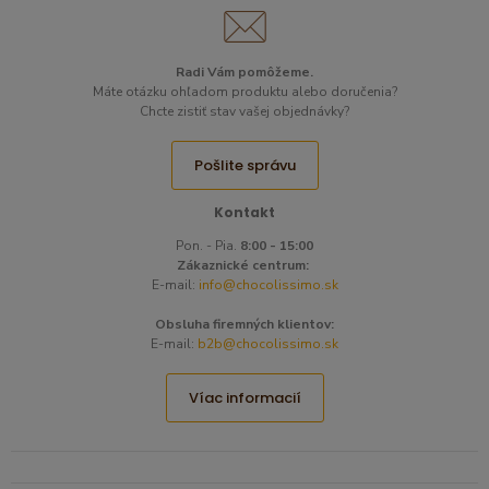
Radi Vám pomôžeme.​
Máte otázku ohľadom produktu alebo doručenia?
Chcte zistiť stav vašej objednávky?
Pošlite správu
Kontakt
Pon. - Pia.
8:00 - 15:00
Zákaznické centrum:
E-mail:
info@chocolissimo.sk
Obsluha firemných klientov:
E-mail:
b2b@chocolissimo.sk
Víac informacií