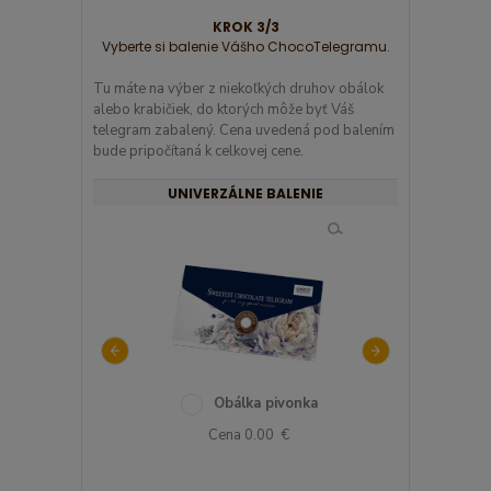
KROK 3/3
Vyberte si balenie Vášho ChocoTelegramu.
Tu máte na výber z niekoľkých druhov obálok
alebo krabičiek, do ktorých môže byť Váš
telegram zabalený. Cena uvedená pod balením
bude pripočítaná k celkovej cene.
UNIVERZÁLNE BALENIE
chová krabička so
Obálka pivonka
Modrá o
srdcom
Cena 0.00 €
Cena 0.0
ena 1.22 €