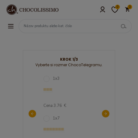
0
0
KROK 1/3
Vyberte si rozmer ChocoTelegramu.
2
1x3
3x7
08 €
Cena 3.76 €
Cena 23.03 €
2
1x7
2x7