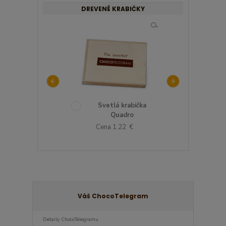
DREVENÉ KRABIČKY
evená krabička so
Svetlá krabička
Drevená k
rdcom lakovaná
Quadro
DeLuxe 
ena 1.22 €
Cena 1.22 €
Cena 1.2
Váš ChocoTelegram
Detaily ChocoTelegramu