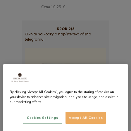
78 €
Cena 10.25 €
Cena 16.63 €
KROK 2/3
Kliknite na kocky a napíšte text Vášho
telegramu.
By clicking “Accept All Cookies”, you agree to the storing of cookies on
your device to enhance site navigation, analyze site usage, and assist in
our marketing efforts.
Cookies Settings
Accept All Cookies